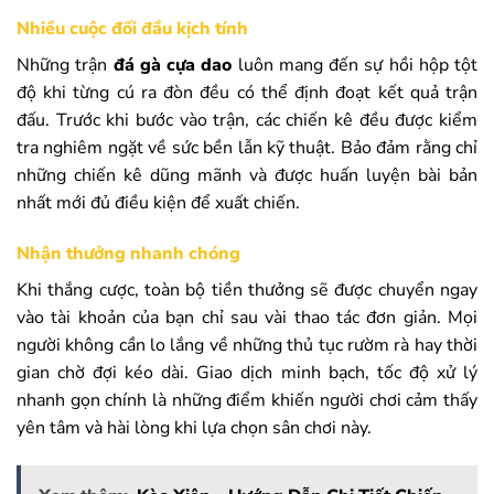
Nhiều cuộc đối đầu kịch tính
Những trận
đá gà cựa dao
luôn mang đến sự hồi hộp tột
độ khi từng cú ra đòn đều có thể định đoạt kết quả trận
đấu. Trước khi bước vào trận, các chiến kê đều được kiểm
tra nghiêm ngặt về sức bền lẫn kỹ thuật. Bảo đảm rằng chỉ
những chiến kê dũng mãnh và được huấn luyện bài bản
nhất mới đủ điều kiện để xuất chiến.
Nhận thưởng nhanh chóng
Khi thắng cược, toàn bộ tiền thưởng sẽ được chuyển ngay
vào tài khoản của bạn chỉ sau vài thao tác đơn giản. Mọi
người không cần lo lắng về những thủ tục rườm rà hay thời
gian chờ đợi kéo dài. Giao dịch minh bạch, tốc độ xử lý
nhanh gọn chính là những điểm khiến người chơi cảm thấy
yên tâm và hài lòng khi lựa chọn sân chơi này.