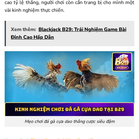
cao tỷ lệ thắng, người chơi còn cần trang bị cho mình một
vài kinh nghiệm thực chiến.
Xem thêm:
Blackjack B29: Trải Nghiệm Game Bài
Đỉnh Cao Hấp Dẫn
Mẹo chơi đá gà cựa dao thắng cược siêu đậm