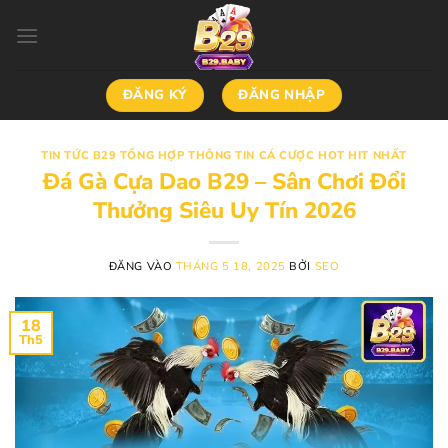
Bỏ
qua
nội
dung
ĐĂNG KÝ
ĐĂNG NHẬP
TIN TỨC B29 TỔNG HỢP THÔNG TIN CÁ CƯỢC HOT HIT NHẤT
Đá Gà Cựa Dao B29 – Sân Chơi Đổi
Thưởng Siêu Uy Tín 2026
ĐĂNG VÀO
THÁNG 5 18, 2025
BỞI
SEO
18
Th5