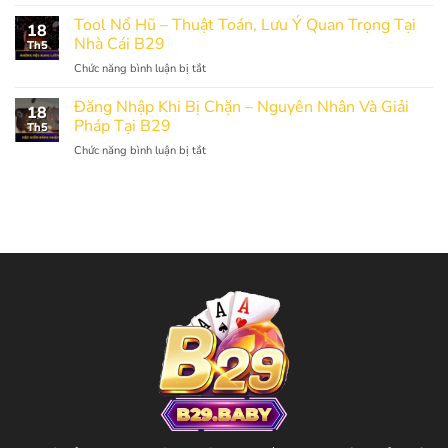
Sự
Trường
Sau
Kiện
Tool Nổ Hũ – Thuật Toán, Lưu Ý Quan Trọng Tại
Hợp
18
Cơn
Hay
Nhà Cái B29
Th5
Mưa
Gặp
ở
Chức năng bình luận bị tắt
Lì
Tại
Tool
Xì
B29
Nổ
Đăng Nhập Khi Bị Chặn – Nguyên Nhân Và Giải
Nổi
18
Hũ
Bật
Pháp Tại B29
Th5
–
Và
ở
Chức năng bình luận bị tắt
Thuật
Cách
Đăng
Toán,
Tham
Nhập
Lưu
Gia
Khi
Ý
Tại
Bị
Quan
B29
Chặn
Trọng
–
Tại
Nguyên
Nhà
Nhân
Cái
Và
B29
Giải
Pháp
Tại
B29