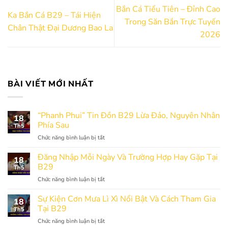
Bắn Cá Tiểu Tiên – Đỉnh Cao
Ka Bắn Cá B29 – Tái Hiện
Trong Săn Bắn Trực Tuyến
Chân Thật Đại Dương Bao La
2026
BÀI VIẾT MỚI NHẤT
“Phanh Phui” Tin Đồn B29 Lừa Đảo, Nguyên Nhân
18
Phía Sau
Th5
ở
Chức năng bình luận bị tắt
“Phanh
Phui”
Đăng Nhập Mỗi Ngày Và Trường Hợp Hay Gặp Tại
18
Tin
B29
Th5
Đồn
ở
Chức năng bình luận bị tắt
B29
Đăng
Lừa
Nhập
Sự Kiện Cơn Mưa Lì Xì Nổi Bật Và Cách Tham Gia
Đảo,
18
Mỗi
Nguyên
Tại B29
Th5
Ngày
Nhân
ở
Chức năng bình luận bị tắt
Và
Phía